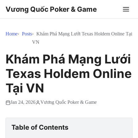
Vương Quốc Poker & Game
Home
Posts
Khám Phá Mạng Lưới Texas Holdem Online Tại
VN
Khám Phá Mạng Lưới
Texas Holdem Online
Tại VN
Jan 24, 2026
Vương Quốc Poker & Game
Table of Contents