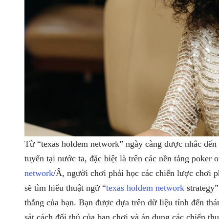
Từ “texas holdem network” ngày càng được nhắc đến 
tuyến tại nước ta, đặc biệt là trên các nền tảng poker o
network
/Â, người chơi phải học các chiến lược chơi p
sẽ tìm hiểu thuật ngữ “
texas holdem network
strategy”
thắng của bạn. Bạn được dựa trên dữ liệu tính đến th
sát cách đối thủ của bạn chơi và áp dụng các chiến th