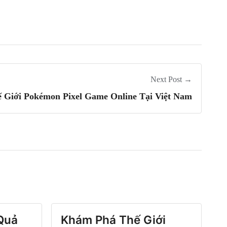
Next Post →
Giới Pokémon Pixel Game Online Tại Việt Nam
Quả
Khám Phá Thế Giới