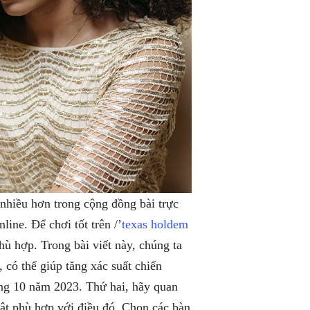
nhiều hơn trong cộng đồng bài trực
nline. Để chơi tốt trên /’
texas holdem
hù hợp. Trong bài viết này, chúng ta
, có thể giúp tăng xác suất chiến
áng 10 năm 2023. Thứ hai, hãy quan
uật phù hợp với điều đó. Chọn các bàn