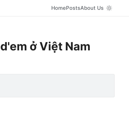
Home
Posts
About Us
d'em ở Việt Nam