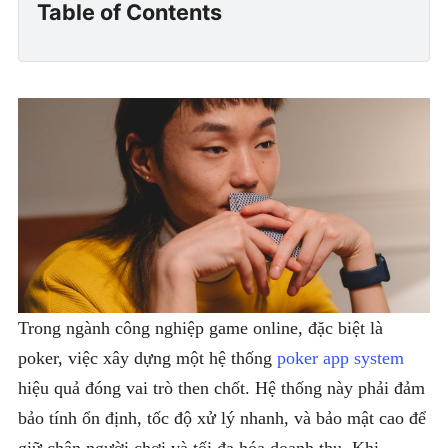
Table of Contents
Trong ngành công nghiệp game online, đặc biệt là
poker, việc xây dựng một hệ thống
poker app system
hiệu quả đóng vai trò then chốt. Hệ thống này phải đảm
bảo tính ổn định, tốc độ xử lý nhanh, và bảo mật cao để