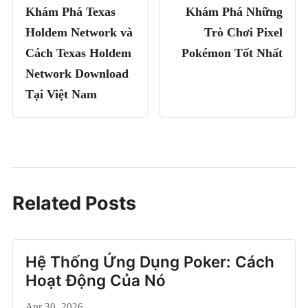
Khám Phá Texas
Khám Phá Những
Holdem Network và
Trò Chơi Pixel
Cách Texas Holdem
Pokémon Tốt Nhất
Network Download
Tại Việt Nam
Related Posts
Hệ Thống Ứng Dụng Poker: Cách
Hoạt Động Của Nó
Apr 30, 2026