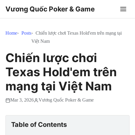
Vương Quốc Poker & Game
Home
Posts
Chiến lược chơi Texas Hold'em trên mạng tại
Việt Nam
Chiến lược chơi
Texas Hold'em trên
mạng tại Việt Nam
Mar 3, 2026
Vương Quốc Poker & Game
Table of Contents