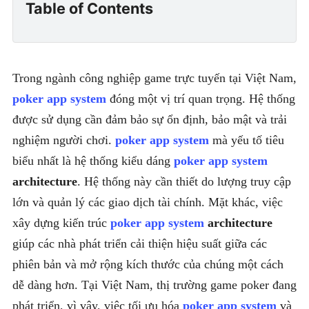
Table of Contents
Trong ngành công nghiệp game trực tuyến tại Việt Nam,
poker app system
đóng một vị trí quan trọng. Hệ thống
được sử dụng cần đảm bảo sự ổn định, bảo mật và trải
nghiệm người chơi.
poker app system
mà yếu tố tiêu
biểu nhất là hệ thống kiểu dáng
poker app system
architecture
. Hệ thống này cần thiết do lượng truy cập
lớn và quản lý các giao dịch tài chính. Mặt khác, việc
xây dựng kiến trúc
poker app system
architecture
giúp các nhà phát triển cải thiện hiệu suất giữa các
phiên bản và mở rộng kích thước của chúng một cách
dễ dàng hơn. Tại Việt Nam, thị trường game poker đang
phát triển, vì vậy, việc tối ưu hóa
poker app system
và