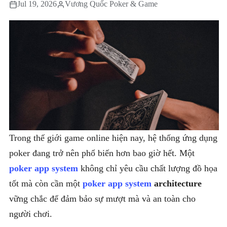
Jul 19, 2026
Vương Quốc Poker & Game
Trong thế giới game online hiện nay, hệ thống ứng dụng
poker đang trở nên phổ biến hơn bao giờ hết. Một
poker app system
không chỉ yêu cầu chất lượng đồ họa
tốt mà còn cần một
poker app system
architecture
vững chắc để đảm bảo sự mượt mà và an toàn cho
người chơi.