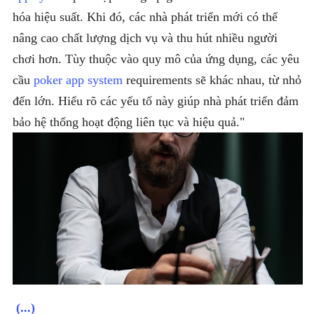
hóa hiệu suất. Khi đó, các nhà phát triển mới có thể
nâng cao chất lượng dịch vụ và thu hút nhiều người
chơi hơn. Tùy thuộc vào quy mô của ứng dụng, các yêu
cầu
poker app system
requirements sẽ khác nhau, từ nhỏ
đến lớn. Hiểu rõ các yếu tố này giúp nhà phát triển đảm
bảo hệ thống hoạt động liên tục và hiệu quả."
(...)