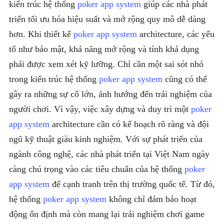
kiến trúc hệ thống
poker app system
giúp các nhà phát
triển tối ưu hóa hiệu suất và mở rộng quy mô dễ dàng
hơn. Khi thiết kế
poker app system
architecture, các yếu
tố như bảo mật, khả năng mở rộng và tính khả dụng
phải được xem xét kỹ lưỡng. Chỉ cần một sai sót nhỏ
trong kiến trúc hệ thống
poker app system
cũng có thể
gây ra những sự cố lớn, ảnh hưởng đến trải nghiệm của
người chơi. Vì vậy, việc xây dựng và duy trì một
poker
app system
architecture cần có kế hoạch rõ ràng và đội
ngũ kỹ thuật giàu kinh nghiệm. Với sự phát triển của
ngành công nghệ, các nhà phát triển tại Việt Nam ngày
càng chú trọng vào các tiêu chuẩn của hệ thống
poker
app system
để cạnh tranh trên thị trường quốc tế. Từ đó,
hệ thống
poker app system
không chỉ đảm bảo hoạt
động ổn định mà còn mang lại trải nghiệm chơi game