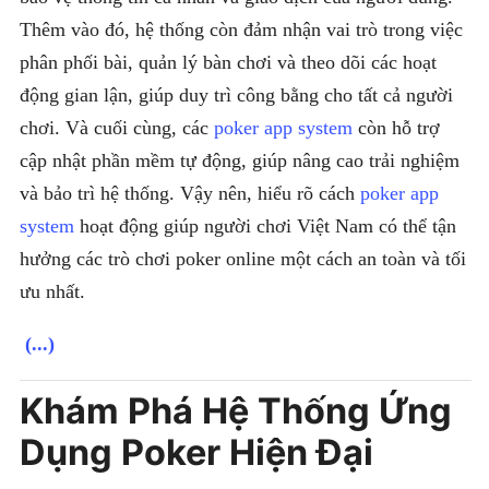
Thêm vào đó, hệ thống còn đảm nhận vai trò trong việc
phân phối bài, quản lý bàn chơi và theo dõi các hoạt
động gian lận, giúp duy trì công bằng cho tất cả người
chơi. Và cuối cùng, các
poker app system
còn hỗ trợ
cập nhật phần mềm tự động, giúp nâng cao trải nghiệm
và bảo trì hệ thống. Vậy nên, hiểu rõ cách
poker app
system
hoạt động giúp người chơi Việt Nam có thể tận
hưởng các trò chơi poker online một cách an toàn và tối
ưu nhất.
(...)
Khám Phá Hệ Thống Ứng
Dụng Poker Hiện Đại