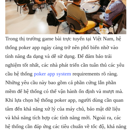
Trong thị trường game bài trực tuyến tại Việt Nam, hệ
thống poker app ngày càng trở nên phổ biến nhờ vào
tính năng đa dạng và dễ sử dụng. Để đảm bảo trải
nghiệm tốt nhất, các nhà phát triển cần tuân thủ các yêu
cầu hệ thống
poker app system
requirements rõ ràng.
Những yêu cầu này bao gồm cả phần cứng lẫn phần
mềm để hệ thống có thể vận hành ổn định và mượt mà.
Khi lựa chọn hệ thống poker app, người dùng cần quan
tâm đến khả năng xử lý của máy chủ, bảo mật dữ liệu
và khả năng tích hợp các tính năng mới. Ngoài ra, các
hệ thống cần đáp ứng các tiêu chuẩn về tốc độ, khả năng