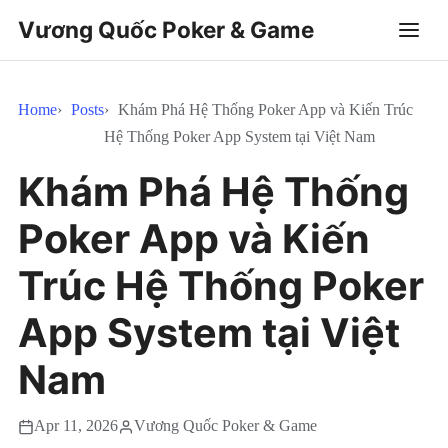
Vương Quốc Poker & Game
Home
Posts
Khám Phá Hệ Thống Poker App và Kiến Trúc
Hệ Thống Poker App System tại Việt Nam
Khám Phá Hệ Thống
Poker App và Kiến
Trúc Hệ Thống Poker
App System tại Việt
Nam
Apr 11, 2026
Vương Quốc Poker & Game