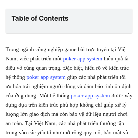
Table of Contents
Trong ngành công nghiệp game bài trực tuyến tại Việt
Nam, việc phát triển một
poker app system
hiệu quả là
điều vô cùng quan trọng. Đặc biệt, hiểu rõ về kiến trúc
hệ thống
poker app system
giúp các nhà phát triển tối
ưu hóa trải nghiệm người dùng và đảm bảo tính ổn định
của ứng dụng. Một hệ thống
poker app system
được xây
dựng dựa trên kiến trúc phù hợp không chỉ giúp xử lý
lượng lớn giao dịch mà còn bảo vệ dữ liệu người chơi
an toàn. Tại Việt Nam, các nhà phát triển thường tập
trung vào các yếu tố như mở rộng quy mô, bảo mật và