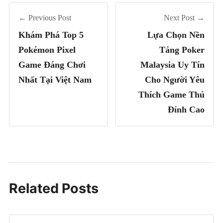
← Previous Post
Next Post →
Khám Phá Top 5
Lựa Chọn Nền
Pokémon Pixel
Tảng Poker
Game Đáng Chơi
Malaysia Uy Tín
Nhất Tại Việt Nam
Cho Người Yêu
Thích Game Thủ
Đỉnh Cao
Related Posts