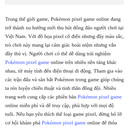
Trong thế giới game, Pokémon pixel game online đang
trở thành xu hướng mới thu hút đông đảo người chơi tại
Việt Nam. Với đồ họa pixel cổ điển nhưng đầy màu sắc,
trò chơi này mang lại cảm giác hoài niệm nhưng vẫn
đầy thú vị. Người chơi có thể dễ dàng trải nghiệm
Pokémon pixel game
online trên nhiều nền tảng khác
nhau, từ máy tính đến điện thoại di động. Tham gia vào
các trận đấu và săn bắt Pokémon trong game giúp chúng
ta rèn luyện chiến thuật và tinh thần đồng đội. Nhiều
trang web cung cấp các phiên bản
Pokémon pixel game
online miễn phí và dễ truy cập, phù hợp với mọi độ
tuổi. Nếu bạn yêu thích thể loại game pixel, đừng bỏ lỡ
cơ hội khám phá
Pokémon pixel game
online để thỏa