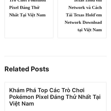
Pixel Đáng Thử
Network và Cách
Nhất Tại Việt Nam
Tải Texas Hold'em
Network Download
tại Việt Nam
Related Posts
Khám Phá Top Các Trò Chơi
Pokémon Pixel Đáng Thử Nhất Tại
Việt Nam