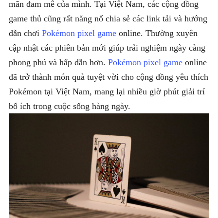
mãn đam mê của mình. Tại Việt Nam, các cộng đồng
game thủ cũng rất năng nổ chia sẻ các link tải và hướng
dẫn chơi
Pokémon pixel game
online. Thường xuyên
cập nhật các phiên bản mới giúp trải nghiệm ngày càng
phong phú và hấp dẫn hơn.
Pokémon pixel game
online
đã trở thành món quà tuyệt vời cho cộng đồng yêu thích
Pokémon tại Việt Nam, mang lại nhiều giờ phút giải trí
bổ ích trong cuộc sống hàng ngày.