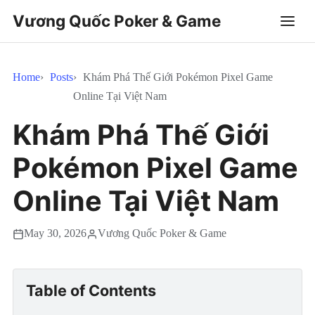
Vương Quốc Poker & Game
Home
Posts
Khám Phá Thế Giới Pokémon Pixel Game
Online Tại Việt Nam
Khám Phá Thế Giới
Pokémon Pixel Game
Online Tại Việt Nam
May 30, 2026
Vương Quốc Poker & Game
Table of Contents