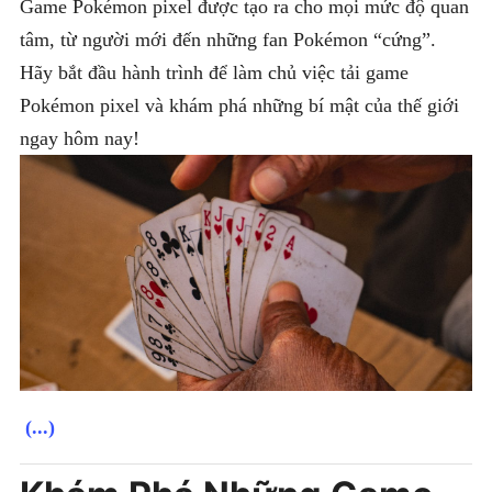
Game Pokémon pixel được tạo ra cho mọi mức độ quan
tâm, từ người mới đến những fan Pokémon “cứng”.
Hãy bắt đầu hành trình để làm chủ việc tải game
Pokémon pixel và khám phá những bí mật của thế giới
ngay hôm nay!
(...)