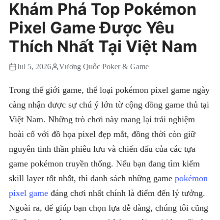
Khám Phá Top Pokémon
Pixel Game Được Yêu
Thích Nhất Tại Việt Nam
Jul 5, 2026
Vương Quốc Poker & Game
Trong thế giới game, thể loại pokémon pixel game ngày
càng nhận được sự chú ý lớn từ cộng đồng game thủ tại
Việt Nam. Những trò chơi này mang lại trải nghiệm
hoài cổ với đồ họa pixel đẹp mắt, đồng thời còn giữ
nguyên tinh thần phiêu lưu và chiến đấu của các tựa
game pokémon truyền thống. Nếu bạn đang tìm kiếm
skill layer tốt nhất, thì danh sách những game
pokémon
pixel game
đáng chơi nhất chính là điểm đến lý tưởng.
Ngoài ra, để giúp bạn chọn lựa dễ dàng, chúng tôi cũng