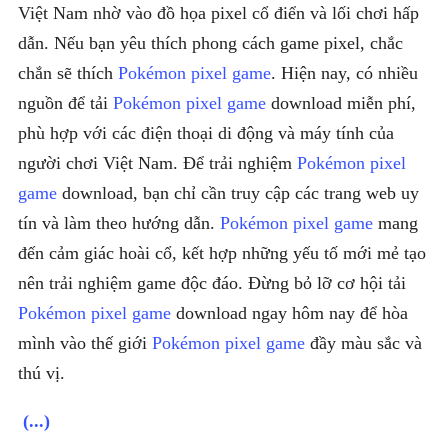
Việt Nam nhờ vào đồ họa pixel cổ điển và lối chơi hấp
dẫn. Nếu bạn yêu thích phong cách game pixel, chắc
chắn sẽ thích
Pokémon pixel game
. Hiện nay, có nhiều
nguồn để tải
Pokémon pixel game
download miễn phí,
phù hợp với các điện thoại di động và máy tính của
người chơi Việt Nam. Để trải nghiệm
Pokémon pixel
game
download, bạn chỉ cần truy cập các trang web uy
tín và làm theo hướng dẫn.
Pokémon pixel game
mang
đến cảm giác hoài cổ, kết hợp những yếu tố mới mẻ tạo
nên trải nghiệm game độc đáo. Đừng bỏ lỡ cơ hội tải
Pokémon pixel game
download ngay hôm nay để hòa
mình vào thế giới
Pokémon pixel game
đầy màu sắc và
thú vị.
(...)