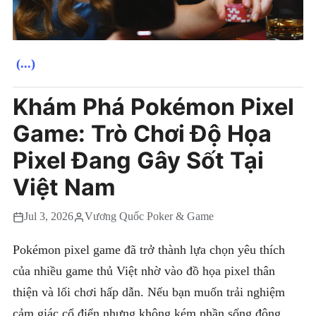
(...)
Khám Phá Pokémon Pixel
Game: Trò Chơi Độ Họa
Pixel Đang Gây Sốt Tại
Việt Nam
Jul 3, 2026
Vương Quốc Poker & Game
Pokémon pixel game đã trở thành lựa chọn yêu thích
của nhiều game thủ Việt nhờ vào đồ họa pixel thân
thiện và lối chơi hấp dẫn. Nếu bạn muốn trải nghiệm
cảm giác cổ điển nhưng không kém phần sống động,