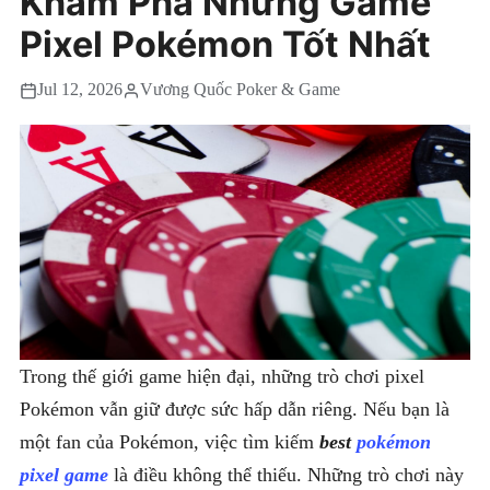
Khám Phá Những Game
Pixel Pokémon Tốt Nhất
Jul 12, 2026
Vương Quốc Poker & Game
Trong thế giới game hiện đại, những trò chơi pixel
Pokémon vẫn giữ được sức hấp dẫn riêng. Nếu bạn là
một fan của Pokémon, việc tìm kiếm
best
pokémon
pixel game
là điều không thể thiếu. Những trò chơi này