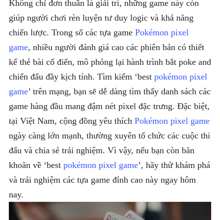
Không chỉ đơn thuần là giải trí, những game này còn
giúp người chơi rèn luyện tư duy logic và khả năng
chiến lược. Trong số các tựa game
Pokémon pixel
game
, nhiều người đánh giá cao các phiên bản có thiết
kế thẻ bài cổ điển, mô phỏng lại hành trình bắt poke and
chiến đấu đầy kịch tính. Tìm kiếm ‘best
pokémon pixel
game
’ trên mạng, bạn sẽ dễ dàng tìm thấy danh sách các
game hàng đầu mang đậm nét pixel đặc trưng. Đặc biệt,
tại Việt Nam, cộng đồng yêu thích
Pokémon pixel game
ngày càng lớn mạnh, thường xuyên tổ chức các cuộc thi
đấu và chia sẻ trải nghiệm. Vì vậy, nếu bạn còn băn
khoăn về ‘best
pokémon pixel game
’, hãy thử khám phá
và trải nghiệm các tựa game đỉnh cao này ngay hôm
nay.