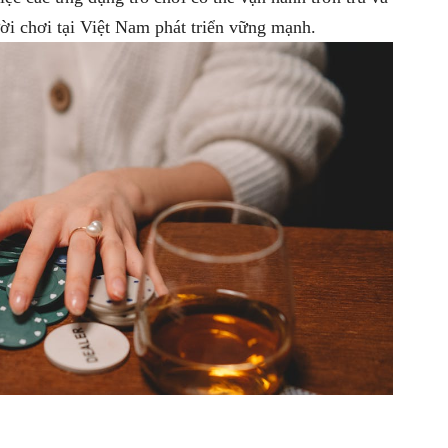
ời chơi tại Việt Nam phát triển vững mạnh.