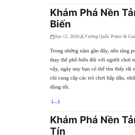
Khám Phá Nền Tản
Biến
Jun 12, 2026
Vương Quốc Poker & Ga
Trong những năm gần đây, nền tảng po
thay thế phổ biến đối với người chơi 
vậy, ngày nay bạn có thể tìm thấy rất 
chỉ cung cấp các trò chơi hấp dẫn, n
dùng tốt.
(...)
Khám Phá Nền Tản
Tín