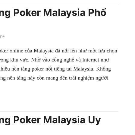
g Poker Malaysia Phổ
me
ker online của Malaysia đã nổi lên như một lựa chọn
trong khu vực. Nhờ vào công nghệ và Internet như
nhiều nền tảng poker nổi tiếng tại Malaysia. Không
hững nền tảng này còn mang đến trải nghiệm người
g Poker Malaysia Uy