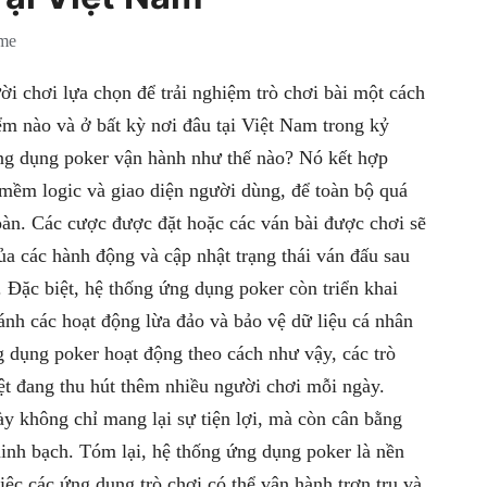
me
ời chơi lựa chọn để trải nghiệm trò chơi bài một cách
iểm nào và ở bất kỳ nơi đâu tại Việt Nam trong kỷ
ng dụng poker vận hành như thế nào? Nó kết hợp
mềm logic và giao diện người dùng, để toàn bộ quá
toàn. Các cược được đặt hoặc các ván bài được chơi sẽ
ủa các hành động và cập nhật trạng thái ván đấu sau
. Đặc biệt, hệ thống ứng dụng poker còn triển khai
ánh các hoạt động lừa đảo và bảo vệ dữ liệu cá nhân
 dụng poker hoạt động theo cách như vậy, các trò
ệt đang thu hút thêm nhiều người chơi mỗi ngày.
y không chỉ mang lại sự tiện lợi, mà còn cân bằng
inh bạch. Tóm lại, hệ thống ứng dụng poker là nền
việc các ứng dụng trò chơi có thể vận hành trơn tru và