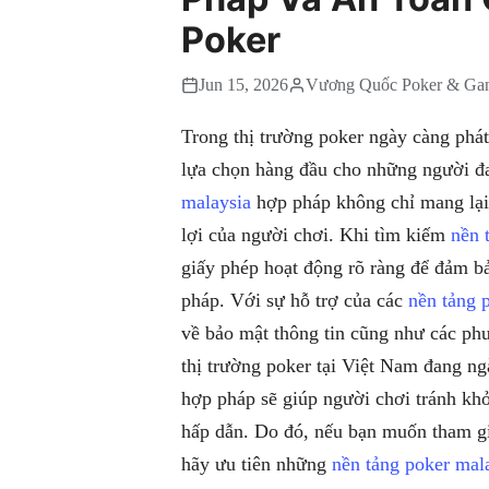
Poker
Jun 15, 2026
Vương Quốc Poker & Ga
Trong thị trường poker ngày càng phát
lựa chọn hàng đầu cho những người đ
malaysia
hợp pháp không chỉ mang lại
lợi của người chơi. Khi tìm kiếm
nền 
giấy phép hoạt động rõ ràng để đảm b
pháp. Với sự hỗ trợ của các
nền tảng 
về bảo mật thông tin cũng như các phươ
thị trường poker tại Việt Nam đang n
hợp pháp sẽ giúp người chơi tránh khỏi
hấp dẫn. Do đó, nếu bạn muốn tham gi
hãy ưu tiên những
nền tảng poker mal