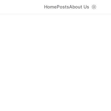
Home
Posts
About Us