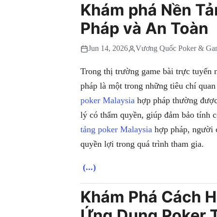
Khám phá Nền Tả
Pháp và An Toàn
Jun 14, 2026
Vương Quốc Poker & Ga
Trong thị trường game bài trực tuyến 
pháp là một trong những tiêu chí quan
poker Malaysia
hợp pháp thường được 
lý có thẩm quyền, giúp đảm bảo tính 
tảng poker Malaysia
hợp pháp, người c
quyền lợi trong quá trình tham gia.
(...)
Khám Phá Cách H
Ứng Dụng Poker T