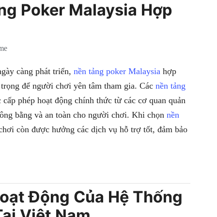
ng Poker Malaysia Hợp
me
ngày càng phát triển,
nền tảng poker Malaysia
hợp
 trọng để người chơi yên tâm tham gia. Các
nền tảng
cấp phép hoạt động chính thức từ các cơ quan quản
công bằng và an toàn cho người chơi. Khi chọn
nền
hơi còn được hưởng các dịch vụ hỗ trợ tốt, đảm bảo
oạt Động Của Hệ Thống
ại Việt Nam