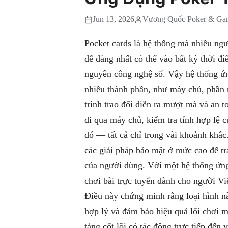
Jun 13, 2026
Vương Quốc Poker & Ga
Pocket cards là hệ thống mà nhiều ngư
dễ dàng nhất có thể vào bất kỳ thời đ
nguyên công nghệ số. Vậy hệ thống ứ
nhiều thành phần, như máy chủ, phần 
trình trao đổi diễn ra mượt mà và an 
đi qua máy chủ, kiểm tra tính hợp lệ c
đó — tất cả chỉ trong vài khoảnh khắc
các giải pháp bảo mật ở mức cao để tr
của người dùng. Với một hệ thống ứng
chơi bài trực tuyến dành cho người Vi
Điều này chứng minh rằng loại hình nà
hợp lý và đảm bảo hiệu quả lối chơi m
tảng cốt lõi có tác động trực tiếp đến 