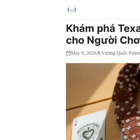
(...)
Khám phá Texa
cho Người Chơi
May 9, 2026
Vương Quốc Poke