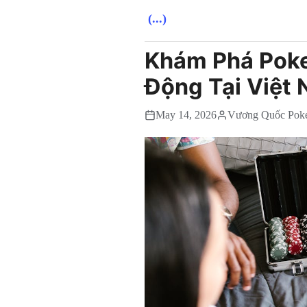
(...)
Khám Phá Poke
Động Tại Việt
May 14, 2026
Vương Quốc Pok