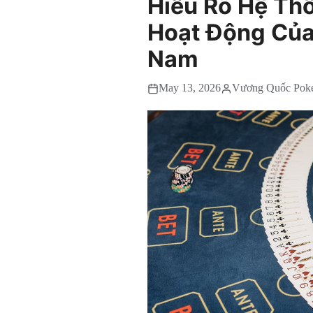
Hiểu Rõ Hệ Th
Hoạt Động Của
Nam
May 13, 2026
Vương Quốc Pok