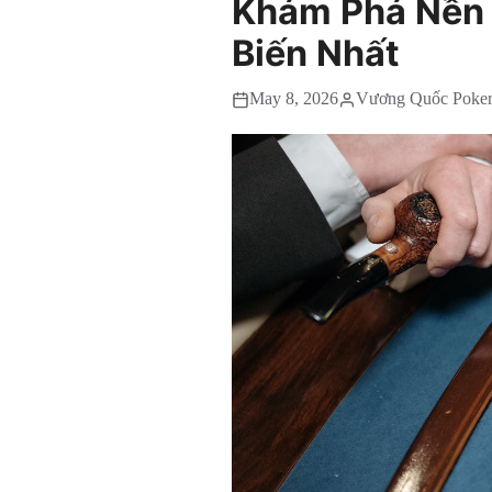
Khám Phá Nền 
Biến Nhất
May 8, 2026
Vương Quốc Poke