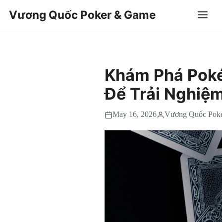
Vương Quốc Poker & Game
Khám Phá Poké
Để Trải Nghiệm
May 16, 2026
Vương Quốc Pok