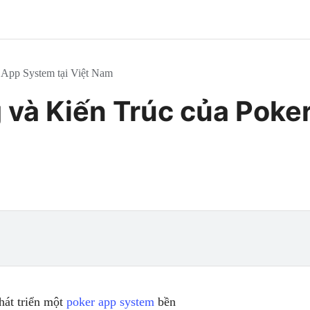
 App System tại Việt Nam
 và Kiến Trúc của Poker
hát triển một
poker app system
bền