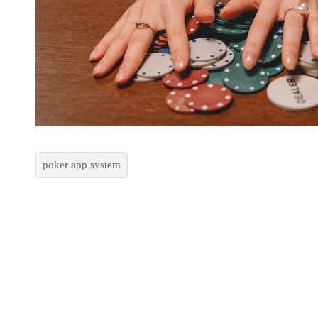
poker app system