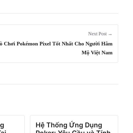
Next Post →
 Chơi Pokémon Pixel Tốt Nhất Cho Người Hâm
Mộ Việt Nam
ng
Hệ Thống Ứng Dụng
ại
Poker: Yêu Cầu và Tính