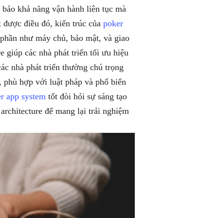
 bảo khả năng vận hành liên tục mà
 được điều đó, kiến trúc của
poker
h phần như máy chủ, bảo mật, và giao
e giúp các nhà phát triển tối ưu hiệu
ác nhà phát triển thường chú trọng
 phù hợp với luật pháp và phổ biến
r app system
tốt đòi hỏi sự sáng tạo
architecture để mang lại trải nghiệm