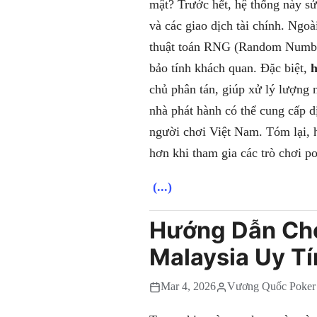
mật? Trước hết, hệ thống này s
và các giao dịch tài chính. Ngo
thuật toán RNG (Random Number 
bảo tính khách quan. Đặc biệt,
chủ phân tán, giúp xử lý lượng 
nhà phát hành có thể cung cấp d
người chơi Việt Nam. Tóm lại, 
hơn khi tham gia các trò chơi p
(...)
Hướng Dẫn Ch
Malaysia Uy T
Mar 4, 2026
Vương Quốc Poke