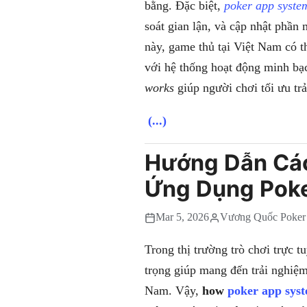
bằng. Đặc biệt,
poker app syste
soát gian lận, và cập nhật phần
này, game thủ tại Việt Nam có t
với hệ thống hoạt động minh bạc
works
giúp người chơi tối ưu trả
(...)
Hướng Dẫn Các
Ứng Dụng Poke
Mar 5, 2026
Vương Quốc Poke
Trong thị trường trò chơi trực 
trọng giúp mang đến trải nghiệ
Nam. Vậy,
how
poker app sys