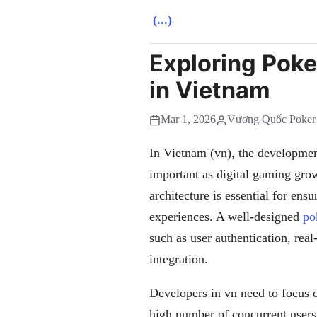
(...)
Exploring Poke
in Vietnam
Mar 1, 2026
Vương Quốc Poke
In Vietnam (vn), the developmen
important as digital gaming gro
architecture is essential for ens
experiences. A well-designed
po
such as user authentication, re
integration.
Developers in vn need to focus 
high number of concurrent users