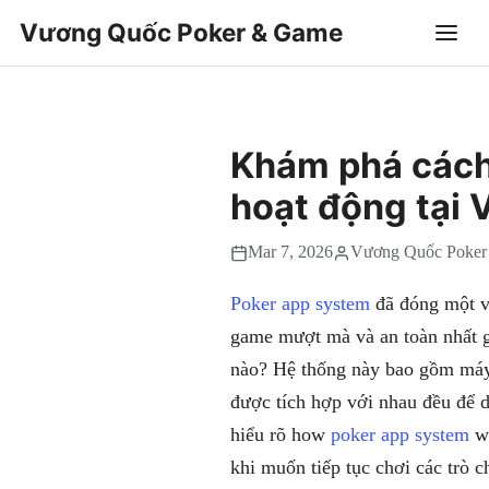
Vương Quốc Poker & Game
Khám phá cách
hoạt động tại 
Mar 7, 2026
Vương Quốc Poke
Poker app system
đã đóng một va
game mượt mà và an toàn nhất g
nào? Hệ thống này bao gồm máy
được tích hợp với nhau đều để d
hiểu rõ how
poker app system
wo
khi muốn tiếp tục chơi các trò c