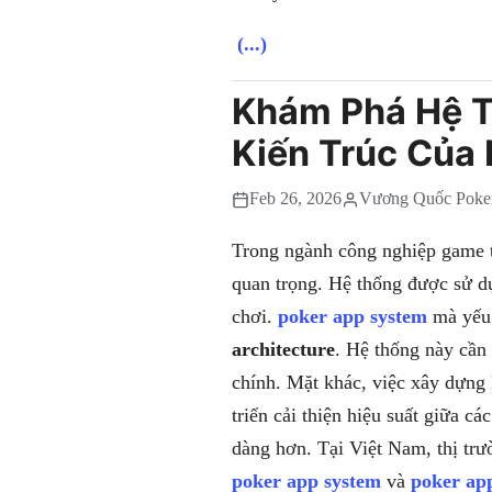
(...)
Khám Phá Hệ T
Kiến Trúc Của 
Feb 26, 2026
Vương Quốc Poke
Trong ngành công nghiệp game t
quan trọng. Hệ thống được sử d
chơi.
poker app system
mà yếu 
architecture
. Hệ thống này cần 
chính. Mặt khác, việc xây dựng 
triển cải thiện hiệu suất giữa 
dàng hơn. Tại Việt Nam, thị trư
poker app system
và
poker ap