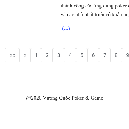
thành công các ứng dụng poker 
và các nhà phát triển có khả nă
(...)
««
«
1
2
3
4
5
6
7
8
@2026 Vương Quốc Poker & Game