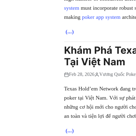
system
must incorporate robust s
making
poker app system
archite
(...)
Khám Phá Texa
Tại Việt Nam
Feb 28, 2026
Vương Quốc Poke
Texas Hold’em Network đang tr
poker tại Việt Nam. Với sự phát 
những cơ hội mới cho người ch
an toàn và tiện lợi để người chơ
(...)