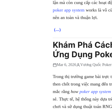
lận mà còn cung cấp các hoạt đ
poker app system
works là vô cù
nên an toàn và thuận lợi.
(...)
Khám Phá Các
Ứng Dụng Poke
Mar 6, 2026
Vương Quốc Poke
Trong thị trường game bài trực 
then chốt trong việc mang đến t
mắc rằng
how
poker app system
sẻ. Thực tế, hệ thống này dựa t
chơi và sử dụng thuật toán RNG