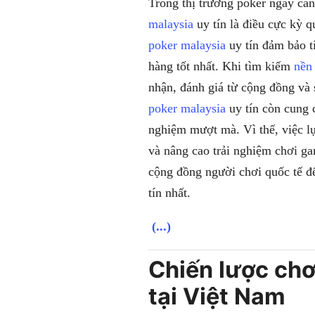
Trong thị trường poker ngày càn
malaysia
uy tín là điều cực kỳ 
poker malaysia
uy tín đảm bảo t
hàng tốt nhất. Khi tìm kiếm
nền
nhận, đánh giá từ cộng đồng và 
poker malaysia
uy tín còn cung 
nghiệm mượt mà. Vì thế, việc 
và nâng cao trải nghiệm chơi ga
cộng đồng người chơi quốc tế 
tín nhất.
(...)
Chiến lược chơ
tại Việt Nam