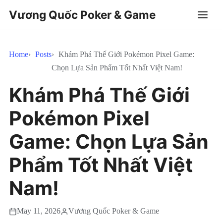
Vương Quốc Poker & Game
Home
Posts
Khám Phá Thế Giới Pokémon Pixel Game:
Chọn Lựa Sản Phẩm Tốt Nhất Việt Nam!
Khám Phá Thế Giới
Pokémon Pixel
Game: Chọn Lựa Sản
Phẩm Tốt Nhất Việt
Nam!
May 11, 2026
Vương Quốc Poker & Game