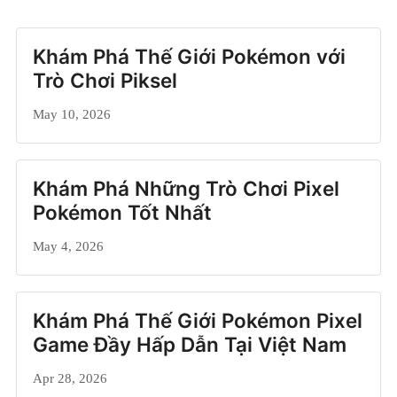
Khám Phá Thế Giới Pokémon với
Trò Chơi Piksel
May 10, 2026
Khám Phá Những Trò Chơi Pixel
Pokémon Tốt Nhất
May 4, 2026
Khám Phá Thế Giới Pokémon Pixel
Game Đầy Hấp Dẫn Tại Việt Nam
Apr 28, 2026