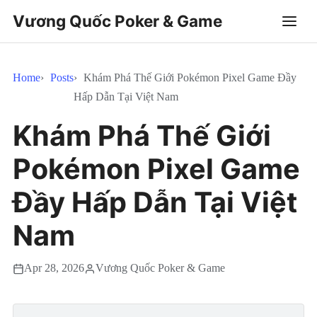
Vương Quốc Poker & Game
Home
Posts
Khám Phá Thế Giới Pokémon Pixel Game Đầy
Hấp Dẫn Tại Việt Nam
Khám Phá Thế Giới
Pokémon Pixel Game
Đầy Hấp Dẫn Tại Việt
Nam
Apr 28, 2026
Vương Quốc Poker & Game