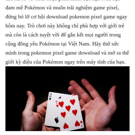
đam mê Pokémon và muốn trải nghiệm game pixel,
đừng bỏ lỡ cơ hội download pokemon pixel game ngay
hôm nay. Trò chơi này không chỉ phù hợp với giới trẻ
mà còn là cách tuyệt vời để gắn kết mọi người trong
cộng đồng yêu Pokémon tại Việt Nam. Hãy thử sức
mình trong pokemon pixel game download và mở ra thế
giới kỳ diệu của Pokémon ngay trên máy tính của bạn.